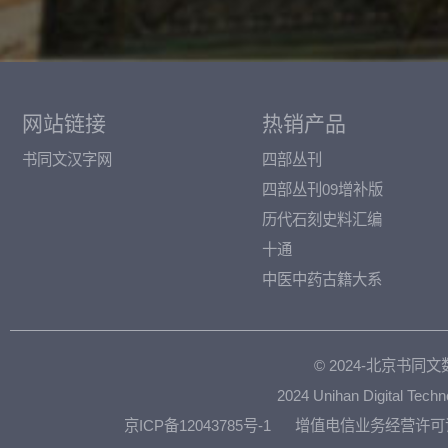
网站链接
热销产品
书同文汉字网
四部丛刊
四部丛刊09增补版
历代石刻史料汇编
十通
中医中药古籍大系
© 2024-北京书
2024 Unihan Digital Techn
京ICP备12043785号-1
增值电信业务经营许可证：京