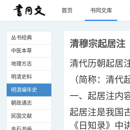
首页
书同文库
丛书经典
清穆宗起居注
中医本草
清代历朝起居
地理方志
明清史料
（简称：清代
明清编年史
一、起居注内
朝政通志
起居注是我国
民国文献
《日知录》中
金石书画