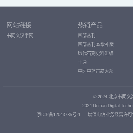
网站链接
热销产品
书同文汉字网
四部丛刊
四部丛刊09增补版
历代石刻史料汇编
十通
中医中药古籍大系
© 2024-北京书
2024 Unihan Digital Techn
京ICP备12043785号-1
增值电信业务经营许可证：京