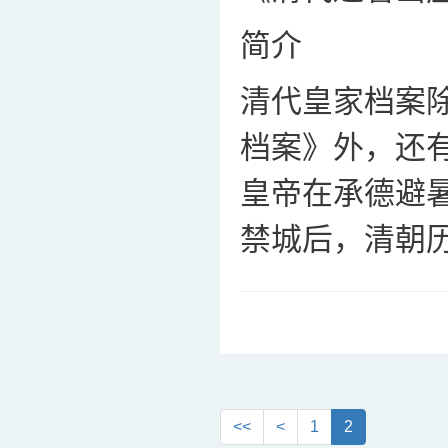
简介
清代皇家档案
档案》外，还
皇帝在承德避
禁城后，清朝历
<<
<
1
2