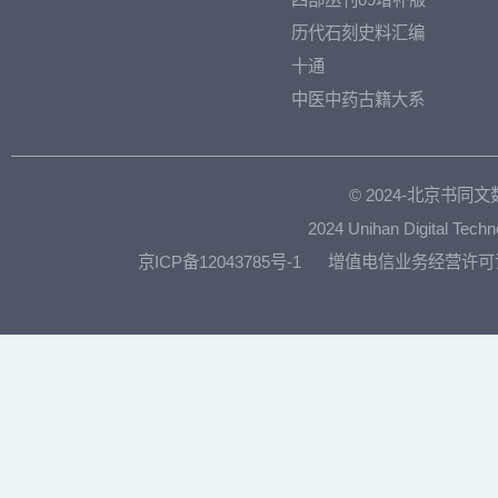
历代石刻史料汇编
十通
中医中药古籍大系
© 2024-北京书
2024 Unihan Digital Techn
京ICP备12043785号-1
增值电信业务经营许可证：京