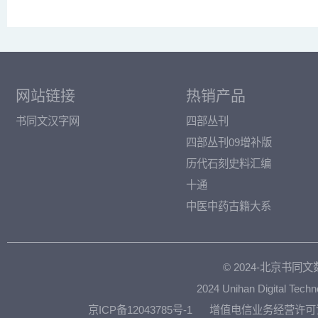
网站链接
热销产品
书同文汉字网
四部丛刊
四部丛刊09增补版
历代石刻史料汇编
十通
中医中药古籍大系
© 2024-北京书
2024 Unihan Digital Techn
京ICP备12043785号-1
增值电信业务经营许可证：京