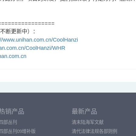
================
不断更新中）：
://www.unihan.com.cn/CoolHanzi
han.com.cn/CoolHanzi/WHR
han.com.cn
热销产品
最新产品
四部丛刊
清末陆海军文献
四部丛刊09增补版
清代法律法规各部则例