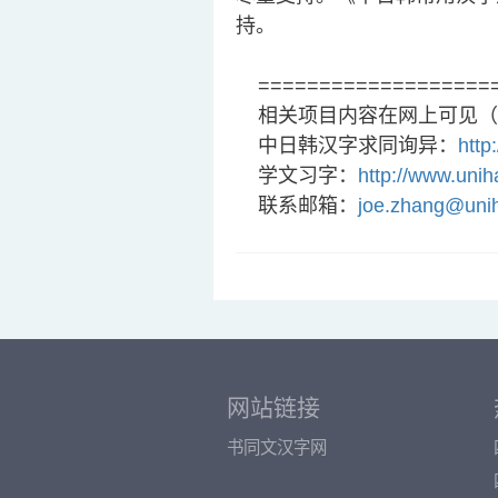
持。
====================
相关项目内容在网上可见（
中日韩汉字求同询异：
http
学文习字：
http://www.uni
联系邮箱：
joe.zhang@uni
网站链接
书同文汉字网