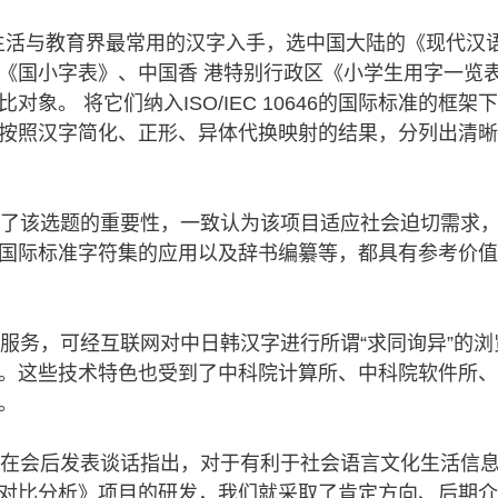
活与教育界最常用的汉字入手，选中国大陆的《现代汉语
《国小字表》、中国香 港特别行政区《小学生用字一览
对象。 将它们纳入ISO/IEC 10646的国际标准的框
按照汉字简化、正形、异体代换映射的结果，分列出清晰的“
了该选题的重要性，一致认为该项目适应社会迫切需求，
国际标准字符集的应用以及辞书编纂等，都具有参考价值
务，可经互联网对中日韩汉字进行所谓“求同询异”的浏
。这些技术特色也受到了中科院计算所、中科院软件所、
。
在会后发表谈话指出，对于有利于社会语言文化生活信息
对比分析》项目的研发，我们就采取了肯定方向、后期介