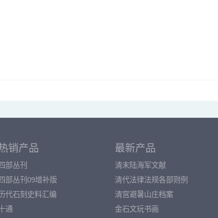
热销产品
最新产品
四部丛刊
清末陆海军文献
四部丛刊09增补版
清代法律法规各部则例
历代石刻史料汇编
清宫避暑山庄档案
十通
金石文玩书画