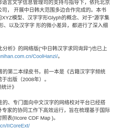
部语言文字信息管理司的支持与指导下，依托北京
公司， 开展中日韩大范围多边合作完成的。本书
XYZ模型、汉字字形Glyph的概念、对于“源字集
形、以及汉字字 形的微小差异，都进行了深入细
析》的网络版(“中日韩汉字求同询异”)也已上
.unihan.com.cn/CoolHanzi/
。
的第二本绿皮书，前一本是《古籍汉字字频统
于出版（2008年）。
的、专门面向中文汉字的网络校对平台已经搭
外专家的协同工作下高效运行，旨在梳理基于国际
IIcore CDF Map )。
.cn/IICoreExt/