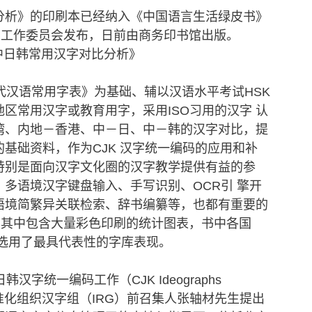
分析》的印刷本已经纳入《中国语言生活绿皮书》
字工作委员会发布，日前由商务印书馆出版。
汉语常用字表》为基础、辅以汉语水平考试HSK
区常用汉字或教育用字，采用ISO习用的汉字 认
湾、内地－香港、中－日、中－韩的汉字对比，提
基础资料，作为CJK 汉字统一编码的应用和补
特别是面向汉字文化圈的汉字教学提供有益的参
多语境汉字键盘输入、手写识别、OCR引 擎开
语境简繁异关联检索、辞书编纂等，也都有重要的
，其中包含大量彩色印刷的统计图表，书中各国
都选用了最具代表性的字库表现。
字统一编码工作（CJK Ideographs
的国际标准化组织汉字组（IRG）前召集人张轴材先生提出