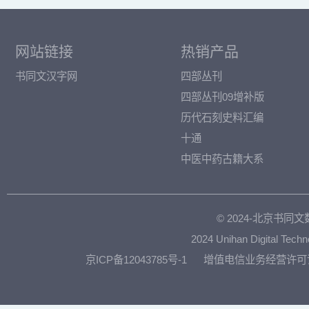
网站链接
热销产品
书同文汉字网
四部丛刊
四部丛刊09增补版
历代石刻史料汇编
十通
中医中药古籍大系
© 2024-北京书
2024 Unihan Digital Techn
京ICP备12043785号-1
增值电信业务经营许可证：京