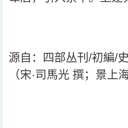
源自：四部丛刊/初編/
（宋·司馬光 撰；景上