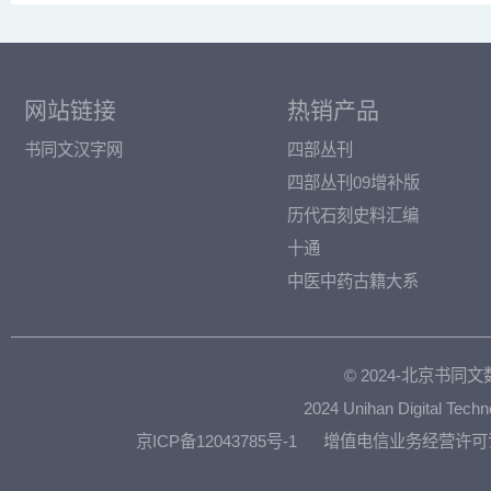
网站链接
热销产品
书同文汉字网
四部丛刊
四部丛刊09增补版
历代石刻史料汇编
十通
中医中药古籍大系
© 2024-北京书
2024 Unihan Digital Techn
京ICP备12043785号-1
增值电信业务经营许可证：京